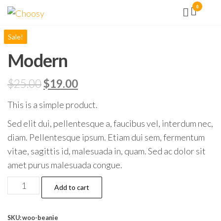
Aller
0
Choosy
Facilité
vous
au
la vie !
contenu
Sale!
Modern
$
25.00
$
19.00
This is a simple product.
Sed elit dui, pellentesque a, faucibus vel, interdum nec,
diam. Pellentesque ipsum. Etiam dui sem, fermentum
vitae, sagittis id, malesuada in, quam. Sed ac dolor sit
amet purus malesuada congue.
Modern
Add to cart
quantity
SKU:
woo-beanie